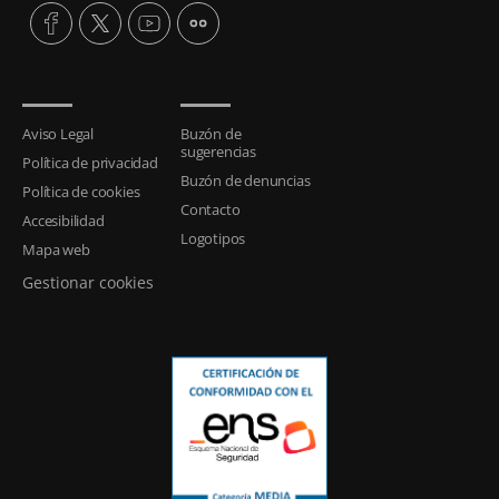
Aviso Legal
Buzón de
sugerencias
Política de privacidad
Buzón de denuncias
Política de cookies
Contacto
Accesibilidad
Logotipos
Mapa web
Gestionar cookies