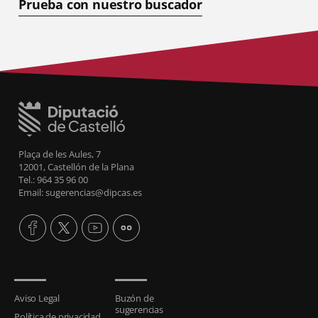
Prueba con nuestro buscador
Plaça de les Aules, 7
12001, Castellón de la Plana
Tel.: 964 35 96 00
Email: sugerencias@dipcas.es
Aviso Legal
Buzón de
sugerencias
Política de privacidad